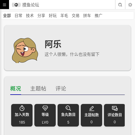
摸鱼论坛
全部
日常
技术
分享
好玩
羊毛
交易
拼车
推广
阿乐
这个人很懒，什么也没有留下
概况
主题帖
评论
加入天数
等级
鱼丸数目
主题帖数
评论数目
0
0
185
LV0
5