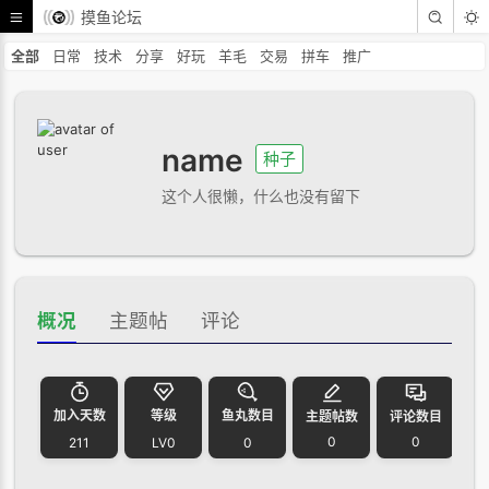
摸鱼论坛
全部
日常
技术
分享
好玩
羊毛
交易
拼车
推广
name
种子
这个人很懒，什么也没有留下
概况
主题帖
评论
加入天数
等级
鱼丸数目
主题帖数
评论数目
0
0
211
LV0
0