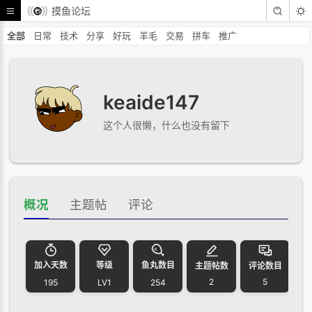
摸鱼论坛
全部
日常
技术
分享
好玩
羊毛
交易
拼车
推广
keaide147
这个人很懒，什么也没有留下
概况
主题帖
评论
加入天数
等级
鱼丸数目
主题帖数
评论数目
2
5
195
LV1
254