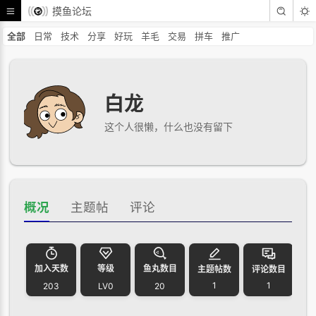
摸鱼论坛
全部
日常
技术
分享
好玩
羊毛
交易
拼车
推广
白龙
这个人很懒，什么也没有留下
概况
主题帖
评论
加入天数
等级
鱼丸数目
主题帖数
评论数目
1
1
203
LV0
20