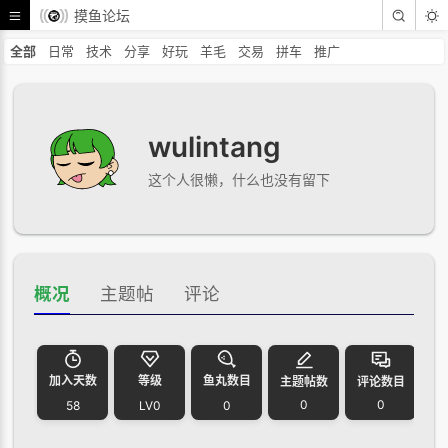
摸鱼论坛
全部
日常
技术
分享
好玩
羊毛
交易
拼车
推广
wulintang
这个人很懒，什么也没有留下
概况
主题帖
评论
加入天数
等级
鱼丸数目
主题帖数
评论数目
0
0
58
LV0
0