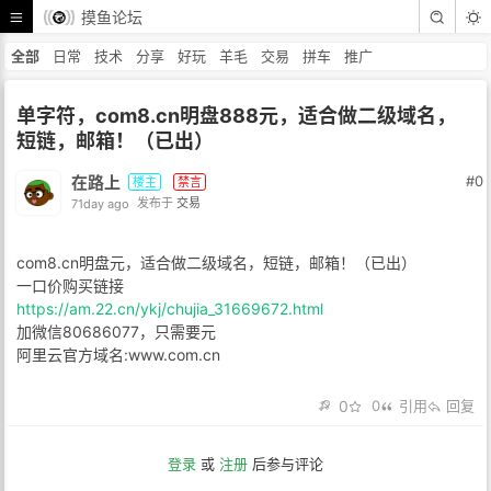
摸鱼论坛
全部
日常
技术
分享
好玩
羊毛
交易
拼车
推广
单字符，com8.cn明盘888元，适合做二级域名，
短链，邮箱！（已出）
在路上
#0
楼主
禁言
71day ago
发布于
交易
com8.cn明盘元，适合做二级域名，短链，邮箱！（已出）
一口价购买链接
https://am.22.cn/ykj/chujia_31669672.html
加微信80686077，只需要元
阿里云官方域名:www.com.cn
0
0
引用
回复
登录
或
注册
后参与评论