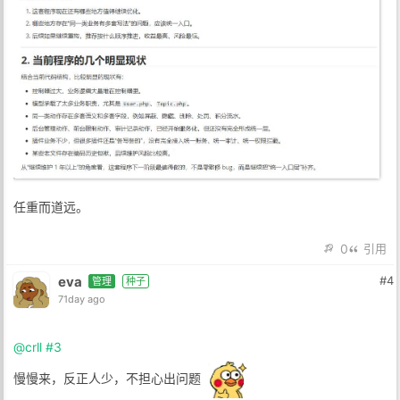
任重而道远。
0
引用
eva
#4
管理
种子
71day ago
@crll
#3
慢慢来，反正人少，不担心出问题