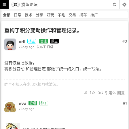
摸鱼论坛
全部
日常
技术
分享
好玩
羊毛
交易
拼车
推广
重构了积分变动操作和管理记录。
crll
#0
楼主
管理
服主
72day ago
发布于
日常
没有恢复旧数据，
将积分变动 和管理日志 都做了统一的入口，统一写法。
醉里不知天在水 𢵗水捧月扰清波。
1
0
引用
回复
eva
#1
管理
种子
72day ago