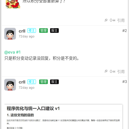
所以积分全部重新算了？
0
引用
crll
#2
楼主
管理
服主
72day ago
@eva
#1
只是积分变动记录没回复，积分是不变的。
0
引用
crll
#3
楼主
管理
服主
72day ago