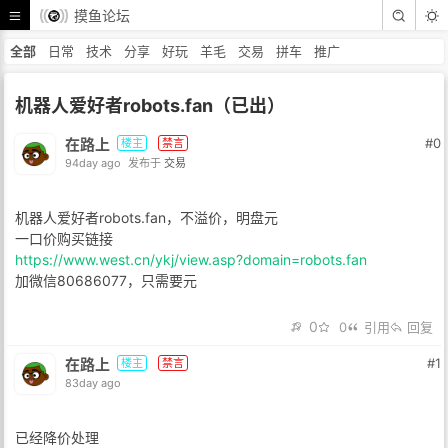
摸鱼论坛
全部
日常
技术
分享
好玩
羊毛
交易
拼车
推广
机器人爱好者robots.fan（已出）
在路上
#0
楼主
禁言
94day ago
发布于
交易
机器人爱好者robots.fan，不溢价，明盘元
一口价购买链接
https://www.west.cn/ykj/view.asp?domain=robots.fan
加微信80686077，只需要元
0
0
引用
回复
在路上
#1
楼主
禁言
83day ago
已经降价处理