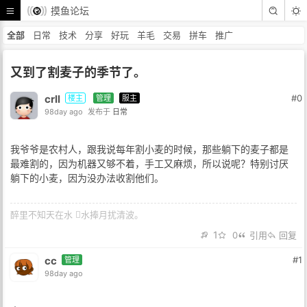
摸鱼论坛
全部
日常
技术
分享
好玩
羊毛
交易
拼车
推广
又到了割麦子的季节了。
crll
#0
楼主
管理
服主
98day ago
发布于
日常
我爷爷是农村人，跟我说每年割小麦的时候，那些躺下的麦子都是
最难割的，因为机器又够不着，手工又麻烦，所以说呢？特别讨厌
躺下的小麦，因为没办法收割他们。
醉里不知天在水 𢵗水捧月扰清波。
1
0
引用
回复
cc
#1
管理
98day ago