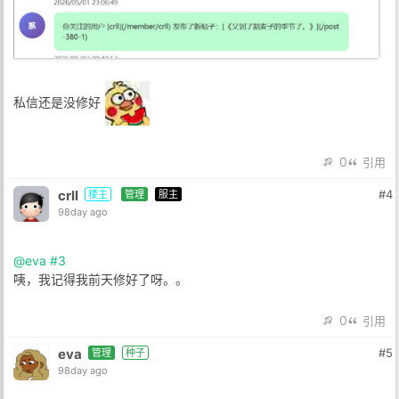
私信还是没修好
0
引用
crll
#4
楼主
管理
服主
98day ago
@eva
#3
咦，我记得我前天修好了呀。。
0
引用
eva
#5
管理
种子
98day ago