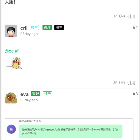
大胆！
0
引用
crll
#2
楼主
管理
服主
98day ago
@cc
#1
0
引用
eva
#3
管理
种子
98day ago