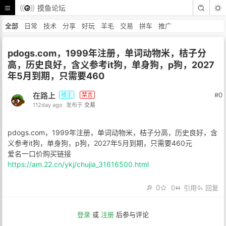
摸鱼论坛
全部
日常
技术
分享
好玩
羊毛
交易
拼车
推广
pdogs.com，1999年注册，单词动物米，桔子分
高，历史良好，含义参考it狗，单身狗，p狗，2027
年5月到期，只需要460
在路上
#0
楼主
禁言
112day ago
发布于
交易
pdogs.com，1999年注册，单词动物米，桔子分高，历史良好，含
义参考it狗，单身狗，p狗，2027年5月到期，只需要460元
爱名一口价购买链接
https://am.22.cn/ykj/chujia_31616500.html
0
0
引用
回复
登录
或
注册
后参与评论