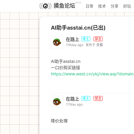
beta
摸鱼论坛
日常
技术
分享
好玩
AI助手asstai.cn(已出)
在路上
楼主
禁言
119day ago
发布于
交易
AI助手asstai.cn
一口价购买链接
https://www.west.cn/ykj/view.asp?domain
在路上
楼主
禁言
117day ago
降价处理