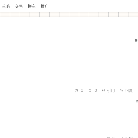
羊毛
交易
拼车
推广
#
=
0
0
引用
回复
#