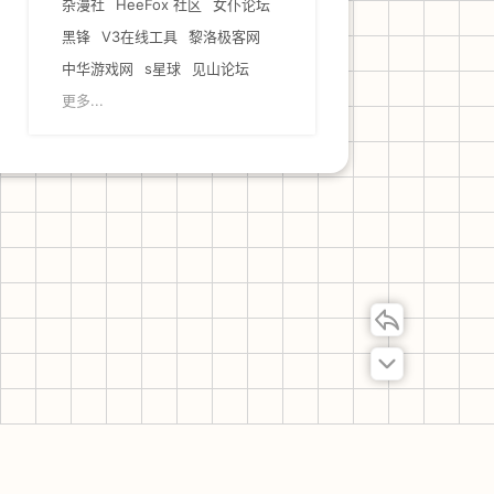
杂漫社
HeeFox 社区
女仆论坛
黑锋
V3在线工具
黎洛极客网
中华游戏网
s星球
见山论坛
更多...