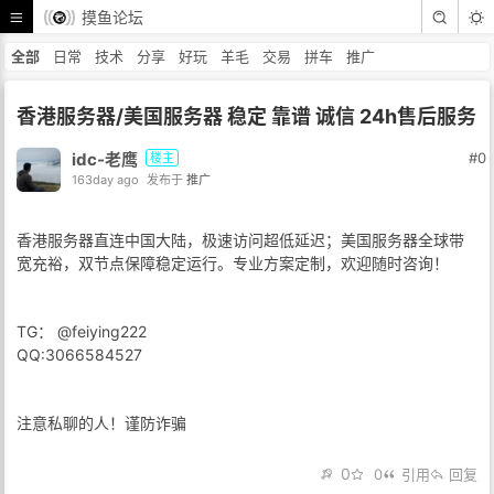
摸鱼论坛
全部
日常
技术
分享
好玩
羊毛
交易
拼车
推广
香港服务器/美国服务器 稳定 靠谱 诚信 24h售后服务
idc-老鹰
#0
楼主
163day ago
发布于
推广
香港服务器直连中国大陆，极速访问超低延迟；美国服务器全球带
宽充裕，双节点保障稳定运行。专业方案定制，欢迎随时咨询！
TG： @feiying222
QQ:3066584527
注意私聊的人！谨防诈骗
0
0
引用
回复