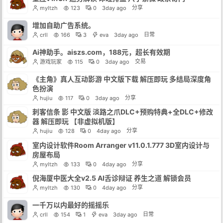
分享
myltzh
123
0
3day ago
增加自助广告系统。
日常
crll
166
3
eva
3day ago
Ai神助手。aiszs.com，188元，超长有效期
交易
游戏玩家
115
0
3day ago
《主角》真人互动影游 中文版下载 解压即玩 多结局深度角
色扮演
分享
hujiu
117
0
3day ago
刺客信条 影 中文版 淡路之爪DLC+预购特典+全DLC+修改
器 解压即玩 【非虚拟机版】
分享
hujiu
128
0
4day ago
室内设计软件Room Arranger v11.0.1.777 3D室内设计与
房屋布局
分享
myltzh
133
0
4day ago
倪海厦中医大全v2.5 AI舌诊辩证 养生之道 解锁会员
分享
myltzh
130
0
4day ago
一千万以内最好的摇摇乐
日常
crll
154
1
eva
3day ago