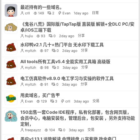
最近持有的一些域名。
日常
crll
149
2
Evan
1day ago
《鬼谷八荒》国际版/TapTap版 直装版 解锁+全DLC PC/安
卓/iOS三端下载
分享
hujiu
93
0
2day ago
水印鸭v2.1 几十+热门平台 无水印下载工具
分享
myltzh
97
0
2day ago
All tools所有工具v5.4 全能实用工具箱 高级版
分享
myltzh
98
0
3day ago
电工仿真软件v8.9.0 电工学习与实操的软件工具
分享
myltzh
91
0
3day ago
甩卖域名，买广告🪧
交易
Evan
129
3
crll
3day ago
150出售一套Code IDE程序，私有化部署，包含网页版，
会员中心，电脑安装包，管理后台，包安装 ，另外支持功能
定制，
交易
freepayzz
104
0
3day ago
墨应v1.13.1 运势解读 命理排盘 八字紫微 政余奇门