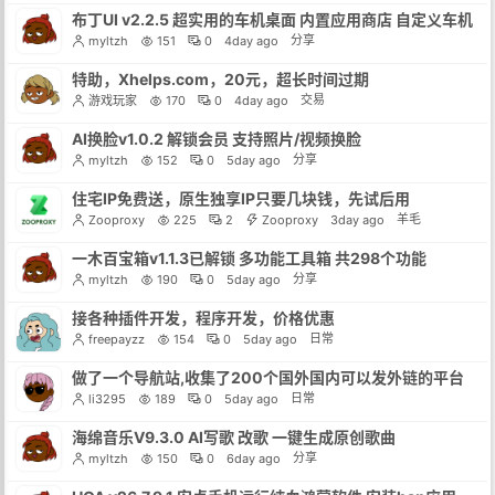
布丁UI v2.2.5 超实用的车机桌面 内置应用商店 自定义车机
分享
myltzh
151
0
4day ago
特助，Xhelps.com，20元，超长时间过期
交易
游戏玩家
170
0
4day ago
AI换脸v1.0.2 解锁会员 支持照片/视频换脸
分享
myltzh
152
0
5day ago
住宅IP免费送，原生独享IP只要几块钱，先试后用
羊毛
Zooproxy
225
2
Zooproxy
3day ago
一木百宝箱v1.1.3已解锁 多功能工具箱 共298个功能
分享
myltzh
190
0
5day ago
接各种插件开发，程序开发，价格优惠
日常
freepayzz
154
0
5day ago
做了一个导航站,收集了200个国外国内可以发外链的平台
日常
li3295
189
0
5day ago
海绵音乐V9.3.0 AI写歌 改歌 一键生成原创歌曲
分享
myltzh
150
0
6day ago