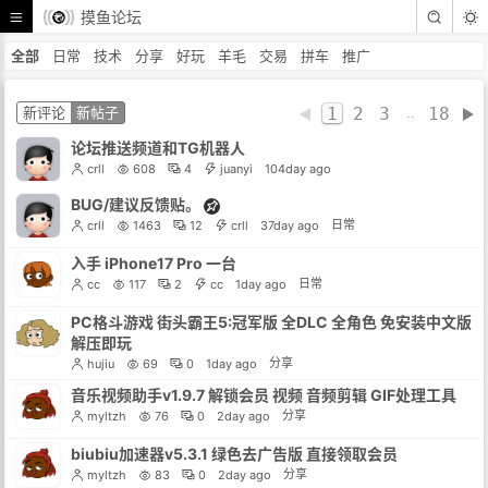
摸鱼论坛
全部
日常
技术
分享
好玩
羊毛
交易
拼车
推广
新评论
新帖子
1
2
3
18
..
站程序🔥
论坛推送频道和
9
小归客
28day ago
crll
608
BUG/建议反馈贴。
日常
crll
1463
12
crll
37day ago
入手 iPhone17 Pro 一台
日常
cc
117
2
cc
1day ago
PC格斗游戏 街头霸王5:冠军版 全DLC 全角色 免安装中文版
解压即玩
分享
hujiu
69
0
1day ago
音乐视频助手v1.9.7 解锁会员 视频 音频剪辑 GIF处理工具
分享
myltzh
76
0
2day ago
biubiu加速器v5.3.1 绿色去广告版 直接领取会员
分享
myltzh
83
0
2day ago