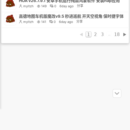
HOA v26.7.9.1 安卓手机运行纯血鸿蒙软件 安装hap应用
分享
myltzh
149
0
6day ago
高德地图车机版魔改v9.5 秒进巡航 开天空视角 保时捷字体
分享
myltzh
141
0
6day ago
1
2
3
18
..